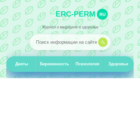
ERC-PERM
RU
Журнал о медицине и здоровье
Диеты
Беременность
Психология
Здоровье