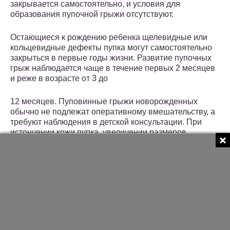
закрывается самостоятельно, и условия для
образования пупочной грыжи отсутствуют.
Остающиеся к рождению ребенка щелевидные или
кольцевидные дефекты пупка могут самостоятельно
закрыться в первые годы жизни. Развитие пупочных
грыж наблюдается чаще в течение первых 2 месяцев
и реже в возрасте от 3 до
12 месяцев. Пуповинные грыжи новорожденных
обычно не подлежат оперативному вмешательству, а
требуют наблюдения в детской консультации. При
истончении кожи пупка, увеличении размеров
выпячивания необходимо ставить вопрос об
операции. Ущемление грыж новорожденных
наблюдается редко, тем не менее родители ребенка
должны быть осведомлены о возможности
ущемления и необходимости в таких случаях срочного
вмешательства.
Операция проводится по методике, применяемой
обычно у взрослых, — с поперечным разрезом,