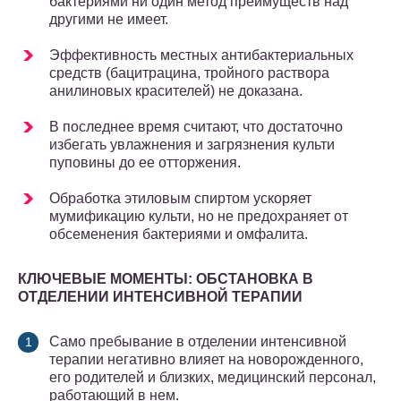
бактериями ни один метод преи­муществ над
другими не имеет.
Эффективность местных антибактериальных
средств (бацитрацина, трой­ного раствора
анилиновых красителей) не доказана.
В последнее время считают, что достаточно
избегать увлажнения и загряз­нения культи
пуповины до ее отторжения.
Обработка этиловым спиртом ускоряет
мумификацию культи, но не пре­дохраняет от
обсеменения бактериями и омфалита.
КЛЮЧЕВЫЕ МОМЕНТЫ: ОБСТАНОВКА В
ОТДЕЛЕНИИ ИНТЕНСИВНОЙ ТЕРАПИИ
Само пребывание в отделении интенсивной
терапии негативно влияет на новорожденного,
его родителей и близких, медицинский персонал,
рабо­тающий в нем.