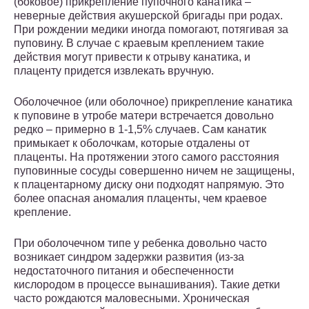
(боковое) прикрепление пупочного канатика –
неверные действия акушерской бригады при родах.
При рождении медики иногда помогают, потягивая за
пуповину. В случае с краевым креплением такие
действия могут привести к отрыву канатика, и
плаценту придется извлекать вручную.
Оболочечное (или оболочное) прикрепление канатика
к пуповине в утробе матери встречается довольно
редко – примерно в 1-1,5% случаев. Сам канатик
примыкает к оболочкам, которые отдалены от
плаценты. На протяжении этого самого расстояния
пуповинные сосуды совершенно ничем не защищены,
к плацентарному диску они подходят напрямую. Это
более опасная аномалия плаценты, чем краевое
крепление.
При оболочечном типе у ребенка довольно часто
возникает синдром задержки развития (из-за
недостаточного питания и обеспеченности
кислородом в процессе вынашивания). Такие детки
часто рождаются маловесными. Хроническая