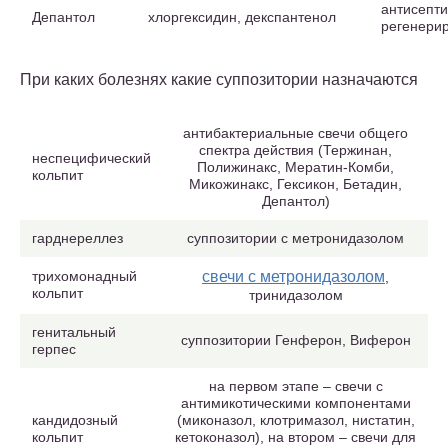
антисепти
Депантол
хлоргексидин, декспантенол
регенери
При каких болезнях какие суппозитории назначаются
антибактериальные свечи общего
спектра действия (Тержинан,
неспецифический
Полижинакс, Мератин-Комби,
кольпит
Микожинакс, Гексикон, Бетадин,
Депантол)
гарднереллез
суппозитории с метронидазолом
трихомонадный
свечи с метронидазолом
,
кольпит
тринидазолом
генитальный
суппозитории Генферон, Виферон
герпес
на первом этапе – свечи с
антимикотическими компонентами
кандидозный
(миконазол, клотримазол, нистатин,
кольпит
кетоконазол), на втором – свечи для