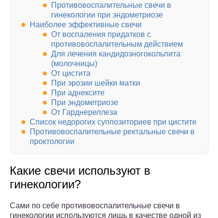
Противовоспалительные свечи в
гинекологии при эндометриозе
Наиболее эффективные свечи
От воспаления придатков с
противовоспалительным действием
Для лечения кандидозногокольпита
(молочницы)
От цистита
При эрозии шейки матки
При аднексите
При эндометриозе
От Гарднереллеза
Список недорогих суппозиториев при цистите
Противовоспалительные ректальные свечи в
проктологии
Какие свечи используют в
гинекологии?
Сами по себе противовоспалительные свечи в
гинекологии используются лишь в качестве одной из