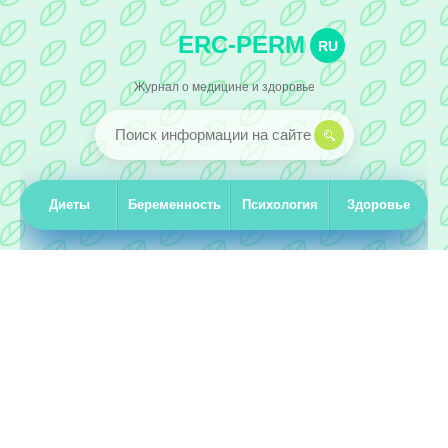
ERC-PERM
RU
Журнал о медицине и здоровье
Диеты
Беременность
Психология
Здоровье