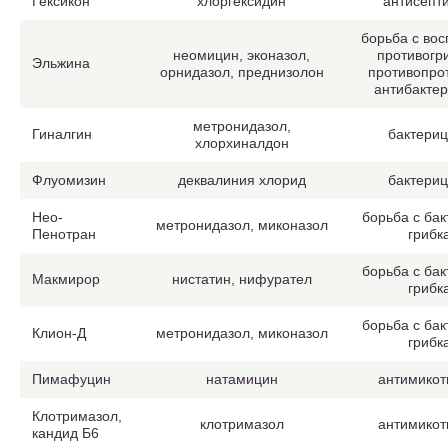
Гексикон
хлоргексидин
антисепт
борьба с во
неомицин, эконазол,
противогр
Эльжина
орнидазол, преднизолон
противопро
антибакте
метронидазол,
Гиналгин
бактери
хлорхиналдон
Флуомизин
деквалиния хлорид
бактери
Нео-
борьба с ба
метронидазол, миконазол
Пенотран
грибк
борьба с ба
Макмирор
нистатин, нифурател
грибк
борьба с ба
Клион-Д
метронидазол, миконазол
грибк
Пимафуцин
натамицин
антимикот
Клотримазол,
клотримазол
антимикот
кандид Б6