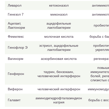
Ливарол
кетоконазол
антимикот
Гинезол 7
миконазол
антимикот
Ацилакт,
ацидофильные
пробиоти
Лактонорм
лактобактерии
Фемилекс
молочная кислота
борьба с б
эстриол, ацидофильные
пробиоти
Гинофлор Э
лактобактерии
укрепл
Вагинорм
аскорбиновая кислота
регенера
повыш
таурин, бензокаин,
иммунитета
Генферон
человеческий интерферон
болей, рег
слизистых 
Виферон
человеческий интерферон
иммуномоду
аминодигидрофталазиндион
Галавит
борьба с во
натрия