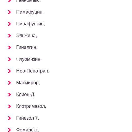
Гайномакс,
Пимафуцин,
Пинафунгин,
Эльжина,
Гиналгин,
Флуомизин,
Нео-Пенотран,
Макмирор,
Клион-Д,
Клотримазол,
Гинезол 7,
Фемилекс,