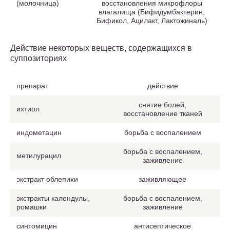
(молочница)
восстановления микрофлоры
влагалища (Бифидумбактерин,
Бификол, Ацилакт, Лактожиналь)
Действие некоторых веществ, содержащихся в
суппозиториях
препарат
действие
снятие болей,
ихтиол
восстановление тканей
индометацин
борьба с воспалением
борьба с воспалением,
метилурацил
заживление
экстракт облепихи
заживляющее
экстракты календулы,
борьба с воспалением,
ромашки
заживление
синтомицин
антисептическое