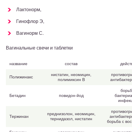
Лактонорм,
Гинофлор Э,
Вагинорм С.
Вагинальные свечи и таблетки
название
состав
дейст
нистатин, неомицин,
противогр
Полижинакс
полимиксин В
антибакте
борьб
Бетадин
повидон-йод
бактери
инфек
противогр
преднизолон, неомицин,
Тержинан
антибактер
тернидазол, нистатин
борьба с во