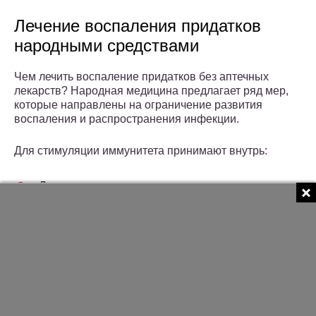
Лечение воспаления придатков
народными средствами
Чем лечить воспаление придатков без аптечных
лекарств? Народная медицина предлагает ряд мер,
которые направлены на ограничение развития
воспаления и распространения инфекции.
Для стимуляции иммунитета принимают внутрь:
Лук, чеснок – источники серы и популярные
природные иммуномодуляторы.
Соки цитрусовых – источники витамина С.
Овощные свежевыжатые соки – источники
усваиваемых витаминов.
_