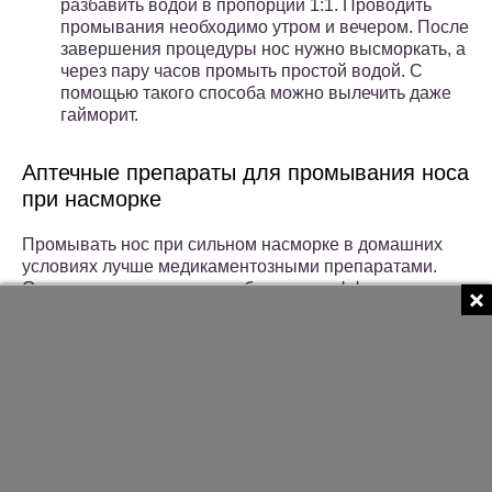
разбавить водой в пропорции 1:1. Проводить
промывания необходимо утром и вечером. После
завершения процедуры нос нужно высморкать, а
через пару часов промыть простой водой. С
помощью такого способа можно вылечить даже
гайморит.
Аптечные препараты для промывания носа
при насморке
Промывать нос при сильном насморке в домашних
условиях лучше медикаментозными препаратами.
Они позволяют достигнуть большего эффекта за
короткий срок. Выбирать лекарство следует в
зависимости от его предназначения.
Для лечения вирусных и инфекционных заболеваний
рекомендуется использовать противовоспалительные
препараты, а при аллергическом рините –
направленные на снятие отека и вымывание
аллергенов.