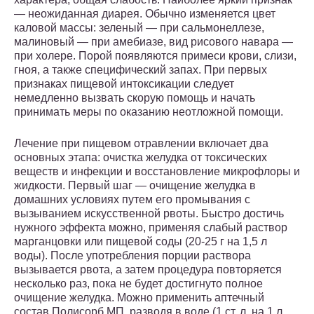
— неожиданная диарея. Обычно изменяется цвет
каловой массы: зеленый — при сальмонеллезе,
малиновый — при амебиазе, вид рисового навара —
при холере. Порой появляются примеси крови, слизи,
гноя, а также специфический запах. При первых
признаках пищевой интоксикации следует
немедленно вызвать скорую помощь и начать
принимать меры по оказанию неотложной помощи.
Лечение при пищевом отравлении включает два
основных этапа: очистка желудка от токсических
веществ и инфекции и восстановление микрофлоры и
жидкости. Первый шаг — очищение желудка в
домашних условиях путем его промывания с
вызыванием искусственной рвоты. Быстро достичь
нужного эффекта можно, применяя слабый раствор
марганцовки или пищевой соды (20-25 г на 1,5 л
воды). После употребления порции раствора
вызывается рвота, а затем процедура повторяется
несколько раз, пока не будет достигнуто полное
очищение желудка. Можно применить аптечный
состав Полисорб МП, разводя в воде (1 ст. л. на 1 л