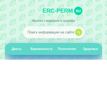
ERC-PERM
RU
Журнал о медицине и здоровье
Диеты
Беременность
Психология
Здоровье