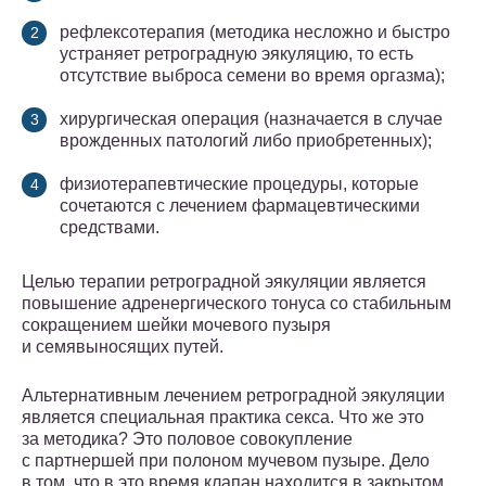
рефлексотерапия (методика несложно и быстро
устраняет ретроградную эякуляцию, то есть
отсутствие выброса семени во время оргазма);
хирургическая операция (назначается в случае
врожденных патологий либо приобретенных);
физиотерапевтические процедуры, которые
сочетаются с лечением фармацевтическими
средствами.
Целью терапии ретроградной эякуляции является
повышение адренергического тонуса со стабильным
сокращением шейки мочевого пузыря
и семявыносящих путей.
Альтернативным лечением ретроградной эякуляции
является специальная практика секса. Что же это
за методика? Это половое совокупление
с партнершей при полоном мучевом пузыре. Дело
в том, что в это время клапан находится в закрытом