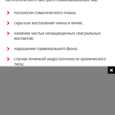
патологии соматического плана;
скрытые воспаления члена и яичек;
наличие частых незащищенных сексуальных
контактов;
нарушения гормонального фона;
случаи почечной недостаточности хронического
типа;
атеросклероз;
нарушения, которые связаны с приемом
алкогольных напитков, психотропных или
наркотических средств;
слишком активное курение, вызывающее
нестойкую эрекцию;