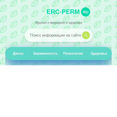
ERC-PERM
RU
Журнал о медицине и здоровье
Диеты
Беременность
Психология
Здоровье