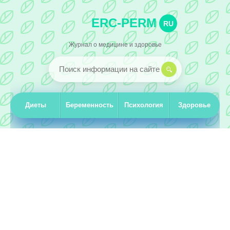
ERC-PERM
RU
Журнал о медицине и здоровье
Диеты
Беременность
Психология
Здоровье