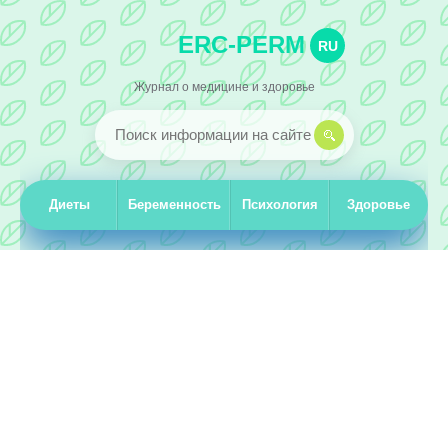
ERC-PERM
RU
Журнал о медицине и здоровье
Диеты
Беременность
Психология
Здоровье