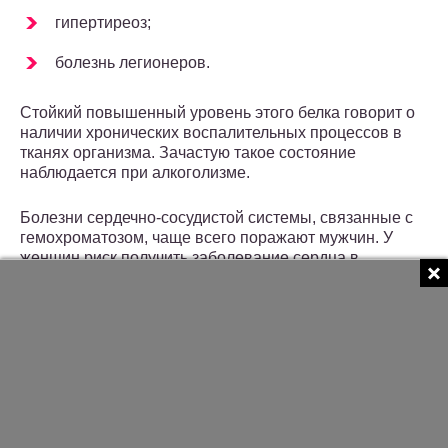
гипертиреоз;
болезнь легионеров.
Стойкий повышенный уровень этого белка говорит о
наличии хронических воспалительных процессов в
тканях организма. Зачастую такое состояние
наблюдается при алкоголизме.
Болезни сердечно-сосудистой системы, связанные с
гемохроматозом, чаще всего поражают мужчин. У
женщин риск получить заболевание сердца в
результате гемохроматоза возникает лишь в период
менопаузы. И это понятно: из женского организма
излишки железа выводятся во время менструаций.
Вследствие
повышенного уровня ферритина
может
развиться гемохроматоз сердца – заболевание, при
котором сердечная мышца приобретает характерную
ржаво-бурую окраску, уплотняется и увеличивается в
размерах.