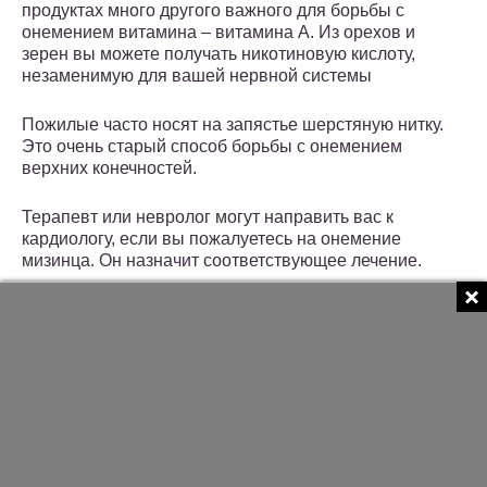
продуктах много другого важного для борьбы с
онемением витамина – витамина А. Из орехов и
зерен вы можете получать никотиновую кислоту,
незаменимую для вашей нервной системы
Пожилые часто носят на запястье шерстяную нитку.
Это очень старый способ борьбы с онемением
верхних конечностей.
Терапевт или невролог могут направить вас к
кардиологу, если вы пожалуетесь на онемение
мизинца. Он назначит соответствующее лечение.
Если на консультации у невролога по поводу
онемения будет обнаружено ущемление нерва, врач
пропишет вам витамины группы В и такую процедуру,
как амплипульс с добавлением анальгина. Также
обязателен отказ от алкоголя, курения и крепкого чая.
На помощь при онемении у людей с проблемами
кровообращения придет на помощь петрушка и