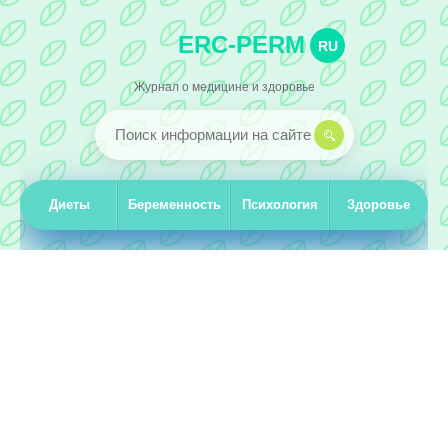
ERC-PERM
RU
Журнал о медицине и здоровье
Диеты
Беременность
Психология
Здоровье