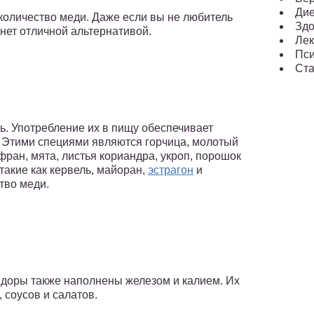
Ди
количество меди. Даже если вы не любитель
Здо
анет отличной альтернативой.
Лек
Пси
Ста
ь. Употребление их в пищу обеспечивает
 Этими специями являются горчица, молотый
фран, мята, листья кориандра, укроп, порошок
такие как кервель, майоран,
эстрагон
и
тво меди.
идоры также наполнены железом и калием. Их
 соусов и салатов.