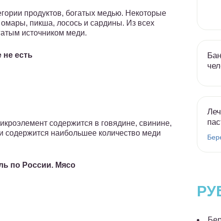
егории продуктов, богатых медью. Некоторые
 омары, пикша, лосось и сардины. Из всех
гатым источником меди.
Бан
 не есть
чел
Леч
пас
икроэлемент содержится в говядине, свинине,
ени содержится наибольшее количество меди
Бер
ь по России. Мясо
РУ
Бер