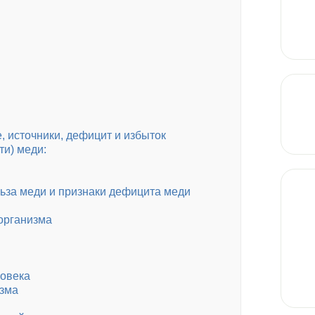
, источники, дефицит и избыток
и) меди:
льза меди и признаки дефицита меди
 организма
ловека
изма