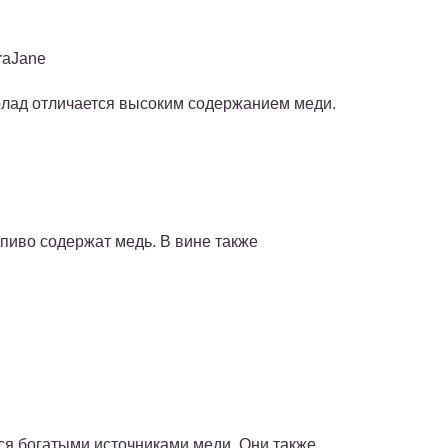
araJane
олад отличается высоким содержанием меди.
, пиво содержат медь. В вине также
я богатыми источниками меди. Они также