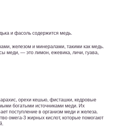
едька и фасоль содержится медь.
ами, железом и минералами, такими как медь.
ы меди, — это лимон, ежевика, личи, гуава,
 арахис, орехи кешью, фисташки, кедровые
амыми богатыми источниками меди. Их
ет поступление в организм меди и железа.
тво омега-3 жирных кислот, которые помогают
й.