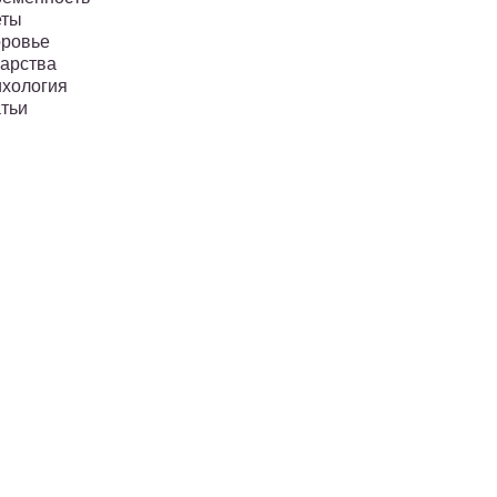
еты
ровье
арства
хология
тьи