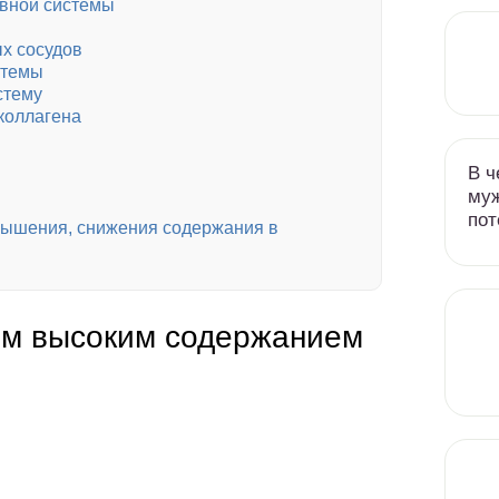
рвной системы
х сосудов
стемы
стему
коллагена
В ч
муж
пот
вышения, снижения содержания в
ым высоким содержанием