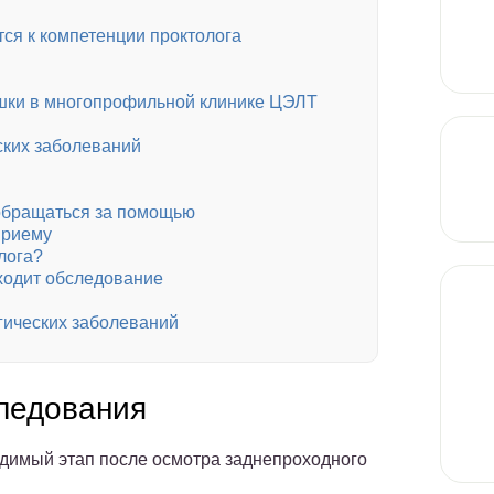
тся к компетенции проктолога
шки в многопрофильной клинике ЦЭЛТ
ских заболеваний
 обращаться за помощью
приему
лога?
оходит обследование
гических заболеваний
ледования
димый этап после осмотра заднепроходного