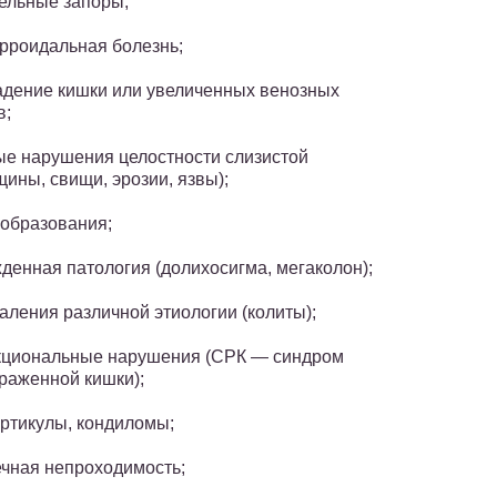
ельные запоры;
рроидальная болезнь;
дение кишки или увеличенных венозных
в;
е нарушения целостности слизистой
щины, свищи, эрозии, язвы);
образования;
денная патология (долихосигма, мегаколон);
аления различной этиологии (колиты);
циональные нарушения (СРК — синдром
раженной кишки);
ртикулы, кондиломы;
чная непроходимость;