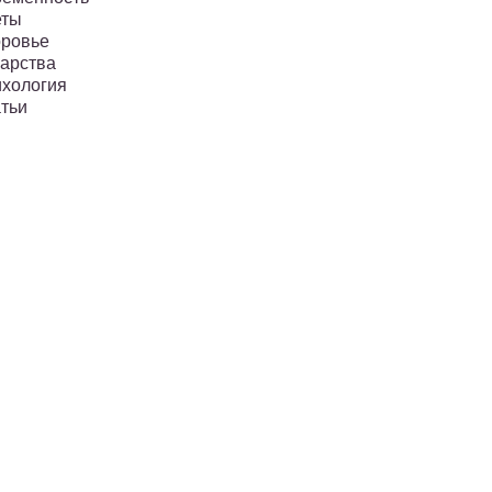
еты
ровье
арства
хология
тьи