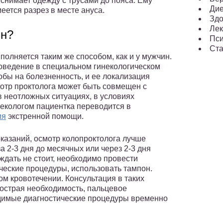
снимает одежду с трусами до пояса. Ему
Ди
еется разрез в месте ануса.
Здо
Лек
ин?
Пси
Ста
олняется таким же способом, как и у мужчин.
оведение в специальном гинекологическом
бы на болезненность, и ее локализация
мотр проктолога может быть совмещен с
в неотложных ситуациях, в условиях
некологом пациентка переводится в
ия
экстренной помощи.
оказаний, осмотр колопроктолога лучше
 2-3 дня до месячных или через 2-3 дня
ждать не стоит, необходимо провести
ческие процедуры, использовать тампон.
м кровотечении. Консультация в таких
 острая необходимость, пальцевое
димые диагностические процедуры временно