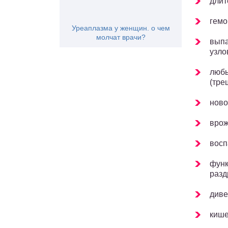
длит
гемо
Уреаплазма у женщин. о чем
молчат врачи?
выпа
узло
любы
(тре
ново
врож
восп
функ
разд
диве
кише