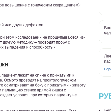
кое повышение с тоническим сокращением);
ей или других дефектов.
Бан
чел
ри этом исследовании не прощупываются из-
т другую методику – проводят пробу с
х выпадения и способность к
Леч
пас
шки
Бер
а пациент лежит на спине с прижатыми к
зе. Осмотр проводят на проктологическом
его осматривают на боку с прижатыми к животу
и пальпацию стенок прямой кишки с
РУ
здает условия, при которых пациенту не
Бер