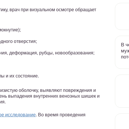
ику, врач при визуальном осмотре обращает
мокнутие);
дного отверстия;
В ч
муж
ния, деформация, рубцы, новообразования;
пот
ы и их состояние.
слизистую оболочку, выявляют повреждения и
ень выпадения внутренних венозных шишек и
ия.
ое исследование
. Во время проведения