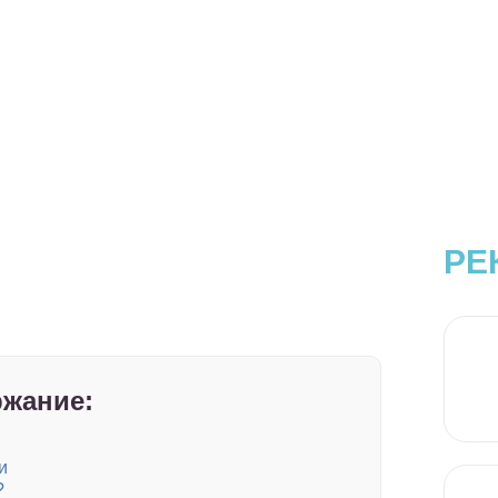
РЕ
жание:
и
?