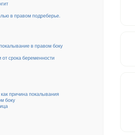
нгит
лью в правом подреберье.
покалывание в правом боку
 от срока беременности
 как причина покалывания
м боку
лица