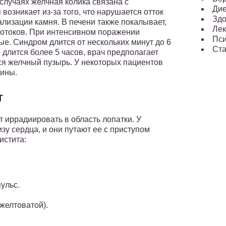
 случаях желчная колика связана с
Ди
возникает из-за того, что нарушается отток
Здо
ализации камня. В печени также покалывает,
Лек
отоков. При интенсивном поражении
Пси
. Синдром длится от нескольких минут до 6
Ста
 длится более 5 часов, врач предполагает
тся желчный пузырь. У некоторых пациентов
дины.
т
т иррадиировать в область лопатки. У
зу сердца, и они путают ее с приступом
истита:
ульс.
желтоватой).