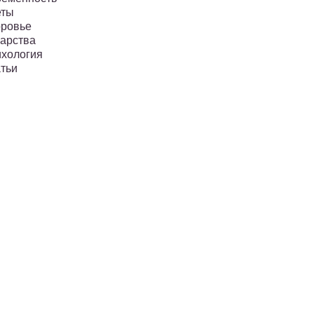
еты
ровье
арства
хология
тьи