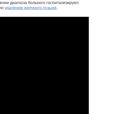
ении диагноза больного госпитализируют.
 по
удалению желчного пузыря
.