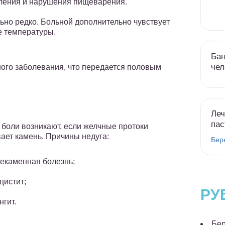
ления и нарушения пищеварения.
ьно редко. Больной дополнительно чувствует
е температуры.
Бан
чел
ного заболевания, что передается половым
и
Леч
пас
боли возникают, если желчные протоки
ает камень. Причины недуга:
Бер
екаменная болезнь;
цистит;
РУ
нгит.
Бер