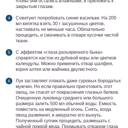
чтобы они остались влажными, и приложить к
закрытым глазам.
Советуют попробовать синие васильки. На 200
мл кипятка взять 30 г засушенных цветов,
настаивать не меньше часа. Обязательно
процедить, и смачивать в отваре кусочки чистой
ткани.
С эффектом «глаза разъяренного быка»
справятся настои из дубовой коры или цветков
календулы. Можно применить отвар шалфея,
корня алтея или майника двулистного.
Лук заставляет плакать даже суровых бородатых
мужчин. Но если правильно приготовить этот
овощ, он спасет от покраснения глазных белков.
Очищенную луковицу среднего или большого
размера залить 500 мл обычной воды. Емкость
поместить на медленный огонь. Снять, когда
овощ размякнет, и аккуратно его вынуть.
Полученный супчик процедить, размешать с
чайной ложкой меда. Промывать отваром глаза