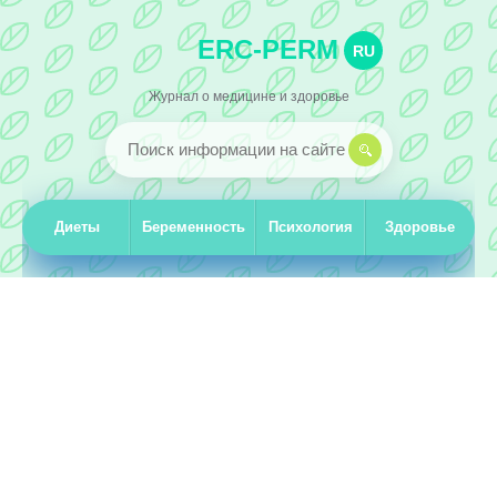
ERC-PERM
RU
Журнал о медицине и здоровье
Диеты
Беременность
Психология
Здоровье