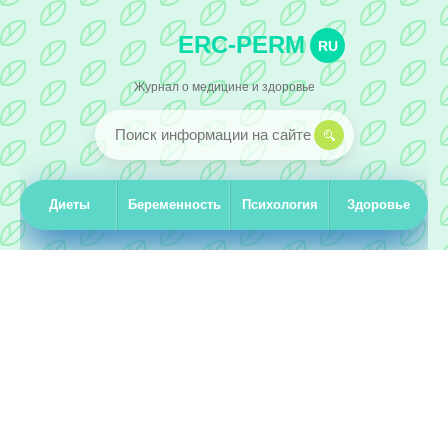
ERC-PERM
RU
Журнал о медицине и здоровье
Диеты
Беременность
Психология
Здоровье