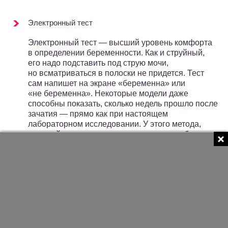
Электронный тест
Электронный тест — высший уровень комфорта
в определении беременности. Как и струйный,
его надо подставить под струю мочи,
но всматриваться в полоски не придется. Тест
сам напишет на экране «беременна» или
«не беременна». Некоторые модели даже
способны показать, сколько недель прошло после
зачатия — прямо как при настоящем
лабораторном исследовании. У этого метода,
пожалуй, почти нет недостатков, если не брать
в расчет самую высокую стоимость из всех.
Руководство по использованию
струйного теста на беременность
1) достаньте из пакета тест-модуль;