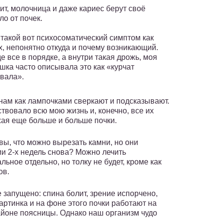
ит, молочница и даже кариес берут своё
ло от почек.
такой вот психосоматический симптом как
х, непонятно откуда и почему возникающий.
е все в порядке, а внутри такая дрожь, моя
шка часто описывала это как «курчат
вала».
нам как лампочками сверкают и подсказывают.
ствовало всю мою жизнь и, конечно, все их
ужая еще больше и больше почки.
 вы, что можно вырезать камни, но они
ии 2-х недель снова? Можно лечить
ьное отдельно, но толку не будет, кроме как
ов.
се запущено: спина болит, зрение испорчено,
 картинка и на фоне этого почки работают на
районе поясницы. Однако наш организм чудо