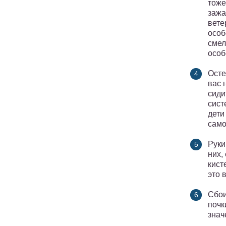
тоже
зажа
вете
особ
смел
особ
Осте
вас 
сиди
сист
дети
само
Руки
них,
кист
это 
Сбои
почк
знач