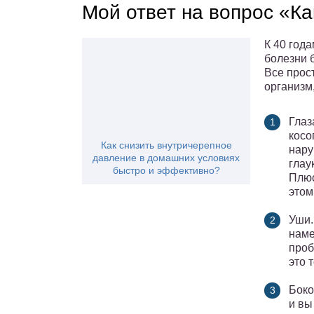
Мой ответ на вопрос «Ка
К 40 года
болезни 
Все прост
организм
Глаз
косо
Как снизить внутричерепное
нару
давление в домашних условиях
глау
быстро и эффективно?
Плюс
этом
Уши.
наме
проб
это 
Боко
и вы