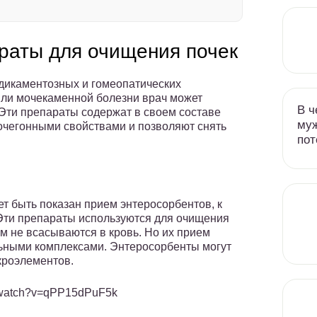
раты для очищения почек
дикаментозных и гомеопатических
или мочекаменной болезни врач может
В ч
Эти препараты содержат в своем составе
муж
очегонными свойствами и позволяют снять
пот
 быть показан прием энтеросорбентов, к
 Эти препараты используются для очищения
ом не всасываются в кровь. Но их прием
ьными комплексами. Энтеросорбенты могут
кроэлементов.
m/watch?v=qPP15dPuF5k