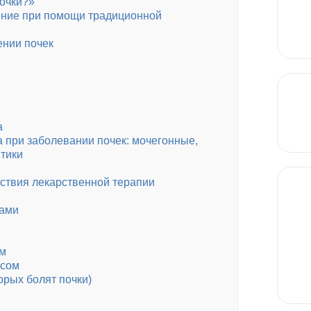
почки?»
чение при помощи традиционной
ении почек
а
а при заболевании почек: мочегонные,
итики
ствия лекарственной терапии
рами
ом
усом
орых болят почки)