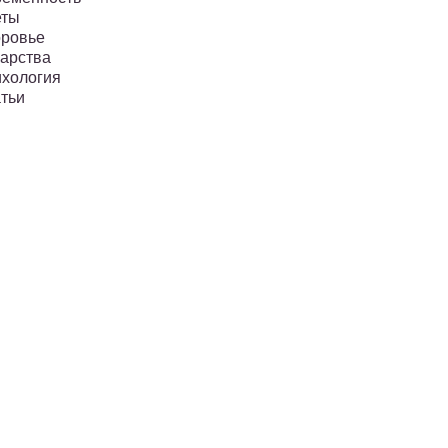
еты
ровье
арства
хология
тьи