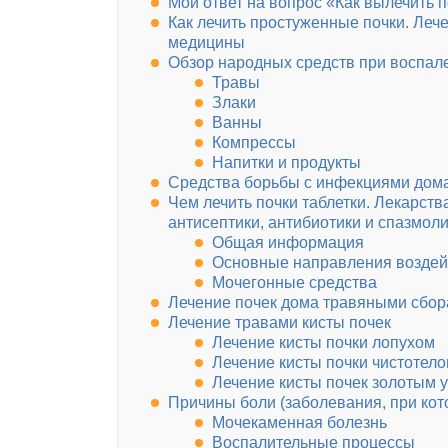
Мой ответ на вопрос «Как вылечить 
Как лечить простуженные почки. Ле
медицины
Обзор народных средств при воспал
Травы
Злаки
Ванны
Компрессы
Напитки и продукты
Средства борьбы с инфекциями дом
Чем лечить почки таблетки. Лекарств
антисептики, антибиотики и спазмол
Общая информация
Основные направления воздей
Мочегонные средства
Лечение почек дома травяными сбо
Лечение травами кисты почек
Лечение кисты почки лопухом
Лечение кисты почки чистотел
Лечение кисты почек золотым 
Причины боли (заболевания, при кот
Мочекаменная болезнь
Воспалительные процессы