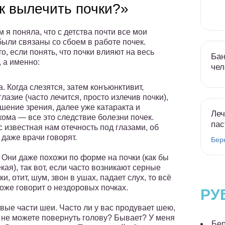
к вылечить почки?»
м я поняла, что с детства почти все мои
были связаны со сбоем в работе почек.
о, если понять, что почки влияют на весь
Бан
, а именно:
чел
а. Когда слезятся, затем конъюнктивит,
глазие (часто лечится, просто излечив почки),
шение зрения, далее уже катаракта и
Леч
кома — все это следствие болезни почек.
пас
 известная нам отечность под глазами, об
 даже врачи говорят.
Бер
 Они даже похожи по форме на почки (как бы
кая), так вот, если часто возникают серные
ки, отит, шум, звон в ушах, падает слух, то всё
тоже говорит о нездоровых почках.
РУ
вые части шеи. Часто ли у вас продувает шею,
 не можете повернуть голову? Бывает? У меня
Бер