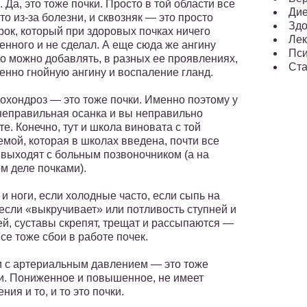
. Да, это тоже почки. Просто в той области все
Ди
то из-за болезни, и сквозняк — это просто
Здо
рок, который при здоровых почках ничего
Лек
енного и не сделал. А еще сюда же ангину
Пси
о можно добавлять, в разных ее проявлениях,
Ста
енно гнойную ангину и воспаление гланд.
охондроз — это тоже почки. Именно поэтому у
неправильная осанка и вы неправильно
те. Конечно, тут и школа виновата с той
емой, которая в школах введена, почти все
 выходят с больным позвоночником (а на
м деле почками).
 и ноги, если холодные часто, если сыпь на
 если «выкручивает» или потливость ступней и
ей, суставы скрепят, трещат и рассыпаются —
все тоже сбои в работе почек.
 с артериальным давлением — это тоже
и. Пониженное и повышенное, не имеет
ения и то, и то это почки.