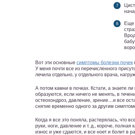
Цист
нача
Еще 
стра
Врод
бабу
воро
Вот эти основные
симптомы болезни почек
У меня почти все из перечисленного присут
лечила отдельно, у отдельного врача, нагр
А потом камни в почках. Кстати, а знаете ли
образуются, если ничего не менять, в течен
остеохондроз, давление, зрение…и все остал
снятие временно одного за другим симптом
Когда я все это поняла, растерялась, что в
руки, ноги, давление и т. д., короче, полная
износ и уже сдаются, и все ноет и болит в 