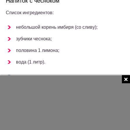
Напиток с чесноком
Список ингредиентов:
небольшой корень имбиря (со сливу);
зубчики чеснока;
половина 1 лимона;
вода (1 литр).
Очистить небольшой корень имбиря и чесночный
зубчик в пропорции 1:2.
Ингредиенты мелко нарезать, смешать и залить
кипятком.
Добавить нарезанный лимон для усиления
жиросжигающих свойств чая.