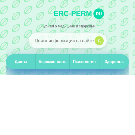
ERC-PERM
RU
Журнал о медицине и здоровье
Диеты
Беременность
Психология
Здоровье