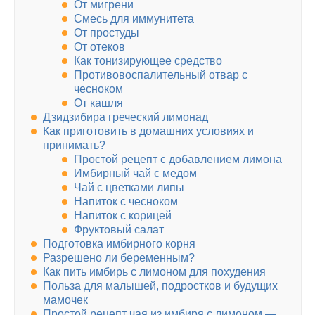
От мигрени
Смесь для иммунитета
От простуды
От отеков
Как тонизирующее средство
Противовоспалительный отвар с
чесноком
От кашля
Дзидзибира греческий лимонад
Как приготовить в домашних условиях и
принимать?
Простой рецепт с добавлением лимона
Имбирный чай с медом
Чай с цветками липы
Напиток с чесноком
Напиток с корицей
Фруктовый салат
Подготовка имбирного корня
Разрешено ли беременным?
Как пить имбирь с лимоном для похудения
Польза для малышей, подростков и будущих
мамочек
Простой рецепт чая из имбиря с лимоном —