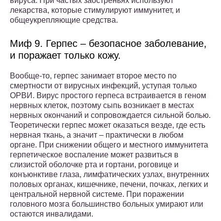
вируса. При частых заостреньях используют
лекарства, которые стимулируют иммунитет, и
общеукрепляющие средства.
Миф 9. Герпес – безопасное заболевание,
и поражает только кожу.
Вообще-то, герпес занимает второе место по
смертности от вирусных инфекций, уступая только
ОРВИ. Вирус простого герпеса встраивается в геном
нервных клеток, поэтому сыпь возникает в местах
нервных окончаний и сопровождается сильной болью.
Теоретически герпес может оказаться везде, где есть
нервная ткань, а значит – практически в любом
органе. При снижении общего и местного иммунитета
герпетическое воспаление может развиться в
слизистой оболочке рта и гортани, роговице и
конъюнктиве глаза, лимфатических узлах, внутренних
половых органах, кишечнике, печени, почках, легких и
центральной нервной системе. При поражении
головного мозга большинство больных умирают или
остаются инвалидами.