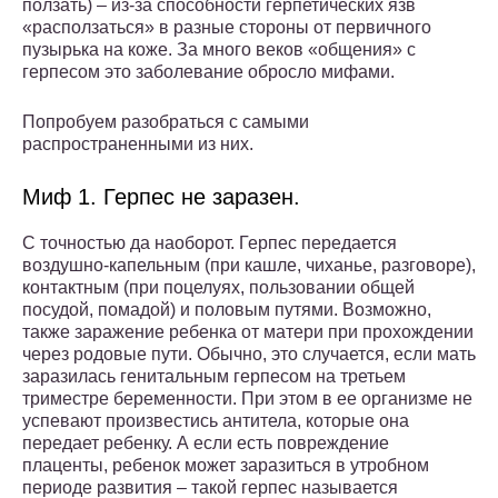
ползать) – из-за способности герпетических язв
«расползаться» в разные стороны от первичного
пузырька на коже. За много веков «общения» с
герпесом это заболевание обросло мифами.
Попробуем разобраться с самыми
распространенными из них.
Миф 1. Герпес не заразен.
С точностью да наоборот. Герпес передается
воздушно-капельным (при кашле, чиханье, разговоре),
контактным (при поцелуях, пользовании общей
посудой, помадой) и половым путями. Возможно,
также заражение ребенка от матери при прохождении
через родовые пути. Обычно, это случается, если мать
заразилась генитальным герпесом на третьем
триместре беременности. При этом в ее организме не
успевают произвестись антитела, которые она
передает ребенку. А если есть повреждение
плаценты, ребенок может заразиться в утробном
периоде развития – такой герпес называется