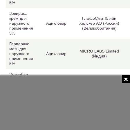
5%
Зовиракс
крем для
ГлаксоСмитКляйн
наружного
Ацикловир
Хелскер АО (Россия)
применения
(Великобритания)
5%
Герперакс
мазь для
MICRO LABS Limited
наружного
Ацикловир
(Индия)
применения
5%
Эразабан
крем для
наружного
Докозанол
ИНВАР ООО (Россия)
применения
10%
Панавир гель
для
НАЦИОНАЛЬНАЯ
Картофеля
наружного и
ИССЛЕДОВАТЕЛЬСКАЯ
побегов
КОМПАНИЯ ООО
местного
экстракт
(Россия)
применения