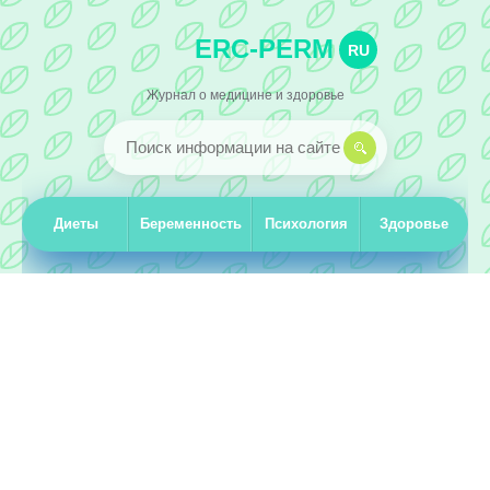
ERC-PERM
RU
Журнал о медицине и здоровье
Диеты
Беременность
Психология
Здоровье