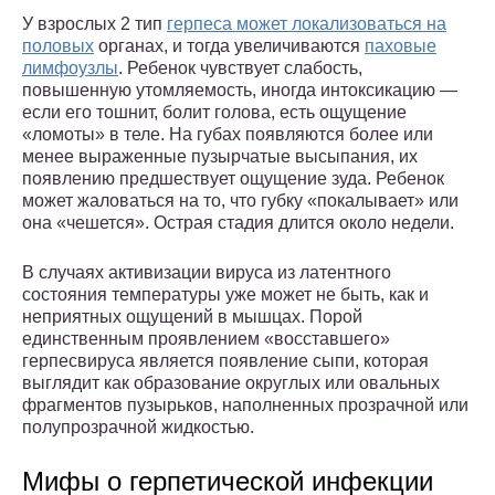
У взрослых 2 тип
герпеса может локализоваться на
половых
органах, и тогда увеличиваются
паховые
лимфоузлы
. Ребенок чувствует слабость,
повышенную утомляемость, иногда интоксикацию —
если его тошнит, болит голова, есть ощущение
«ломоты» в теле. На губах появляются более или
менее выраженные пузырчатые высыпания, их
появлению предшествует ощущение зуда. Ребенок
может жаловаться на то, что губку «покалывает» или
она «чешется». Острая стадия длится около недели.
В случаях активизации вируса из латентного
состояния температуры уже может не быть, как и
неприятных ощущений в мышцах. Порой
единственным проявлением «восставшего»
герпесвируса является появление сыпи, которая
выглядит как образование округлых или овальных
фрагментов пузырьков, наполненных прозрачной или
полупрозрачной жидкостью.
Мифы о герпетической инфекции