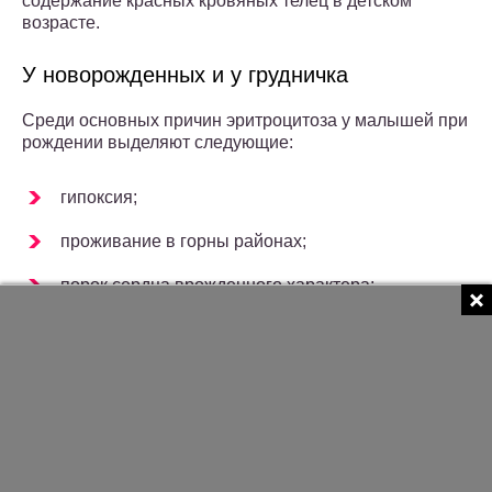
содержание красных кровяных телец в детском
возрасте.
У новорожденных и у грудничка
Среди основных причин эритроцитоза у малышей при
рождении выделяют следующие:
гипоксия;
проживание в горны районах;
порок сердца врожденного характера;
аномалии костного мозга;
курение женщины во время беременности.
У детей постарше
В большинстве случаев высокие показатели