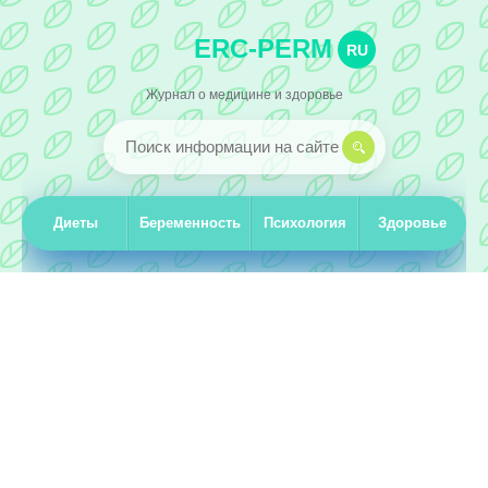
ERC-PERM
RU
Журнал о медицине и здоровье
Диеты
Беременность
Психология
Здоровье