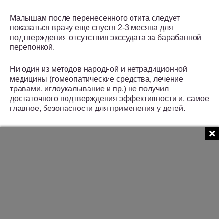
Малышам после перенесенного отита следует
показаться врачу еще спустя 2-3 месяца для
подтверждения отсутствия экссудата за барабанной
перепонкой.
Ни один из методов народной и нетрадиционной
медицины (гомеопатические средства, лечение
травами, иглоукалывание и пр.) не получил
достаточного подтверждения эффективности и, самое
главное, безопасности для применения у детей.
Категорически запрещается использование для
лечения отита капель на основе борного спирта из-за
высокой токсичности (в том числе, приводящей к
потере слуха вследствие воздействия на анализатор
чувства равновесия и слуховой анализатор),
закапывание сока алоэ и пр.
У взрослых допускается применение согревающих
полуспиртовых компрессов (у детей проникновение