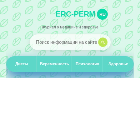
ERC-PERM
RU
Журнал о медицине и здоровье
Диеты
Беременность
Психология
Здоровье