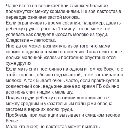
Чаще всего он возникает при слишком больших
промежутках между кормлениями. Не зря лактостаз в
переводе означает застой молока.
Если ограничивать время сосания, например, давать
ребенку грудь строго на 15 минут, то он может не
успевать как следует высосать молоко из груди.
Следствие – лактостаз.
Иногда он может возникнуть из-за того, что мама
кормит в одном и том же положении. Тогда некоторые
дольки молочной железы постоянно опустошаются
хуже других.
Если мать спит постоянно на одном и том же боку, то с
этой стороны, обычно под мышкой, тоже застаивается
молоко. А так бывает очень часто, если практикуется
совместный сон, ведь женщина во время ГВ обычно
всю ночь спит лицом к малышу.
Подача груди ребенку в позиции «ножницы», т.е.
между средним и указательным пальцами опасна
застоем в верхних долях груди.
Проблемы при лактации вызывает и слишком тесное
белье.
Мало кто знает, но лактостаз может вызвать