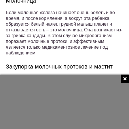
Молочница
Если молочная железа начинает очень болеть и во
время, и после кормления, а вокруг рта ребенка
образуется белый налет, грудной малыш плачет и
отказывается есть – это молочница. Она возникает из-
за грибка кандиды. В этом случае микроорганизм
поражает молочные протоки, и эффективным
является только медикаментозное лечение под
наблюдением.
Закупорка молочных протоков и мастит
Если мама заметила уплотнение, молочная железа
стала горячей на ощупь, хотя температура тела в
норме или очень болит только одна грудь, например,
левая – следует провериться на наличие лактостаза.
Он возникает из-за застоя молока, например, если
постоянно используется только левая или только
правая молочная железа либо мама неправильно
сцеживает молоко. Горят молочные железы из-за
застоя молока в протоках.