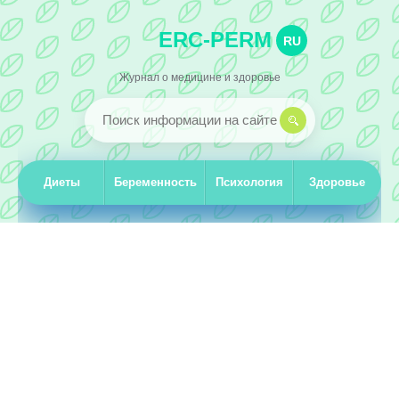
ERC-PERM
RU
Журнал о медицине и здоровье
Диеты
Беременность
Психология
Здоровье