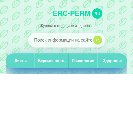
ERC-PERM
RU
Журнал о медицине и здоровье
Диеты
Беременность
Психология
Здоровье