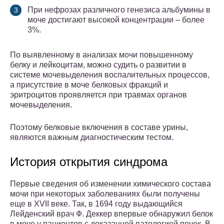
При нефрозах различного генезиса альбумины в
моче достигают высокой концентрации – более
3%.
По выявленному в анализах мочи повышенному
белку и лейкоцитам, можно судить о развитии в
системе мочевыделения воспалительных процессов,
а присутствие в моче белковых фракций и
эритроцитов проявляется при травмах органов
мочевыделения.
Поэтому белковые включения в составе урины,
являются важным диагностическим тестом.
История открытия синдрома
Первые сведения об изменении химического состава
мочи при некоторых заболеваниях были получены
еще в XVII веке. Так, в 1694 году выдающийся
Лейденский врач Ф. Деккер впервые обнаружил белок
в моче у пациентов с доказанной патологией почек. В