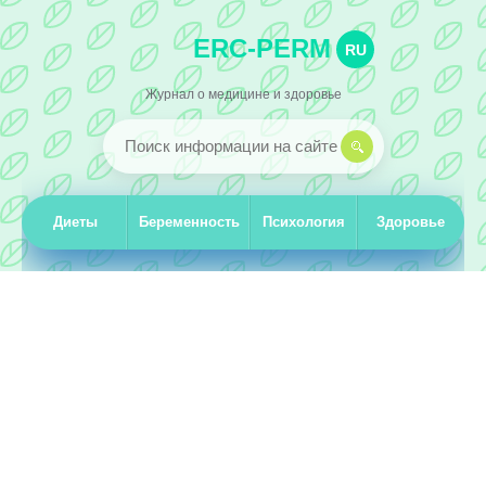
ERC-PERM
RU
Журнал о медицине и здоровье
Диеты
Беременность
Психология
Здоровье