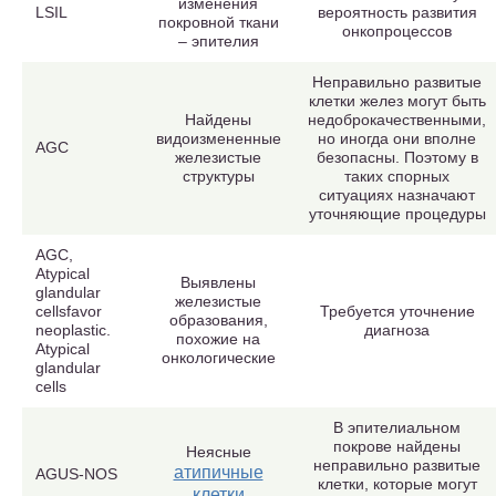
изменения
LSIL
вероятность развития
покровной ткани
онкопроцессов
– эпителия
Неправильно развитые
клетки желез могут быть
Найдены
недоброкачественными,
видоизмененные
но иногда они вполне
AGC
железистые
безопасны. Поэтому в
структуры
таких спорных
ситуациях назначают
уточняющие процедуры
AGC,
Atypical
Выявлены
glandular
железистые
cellsfavor
Требуется уточнение
образования,
neoplastic.
диагноза
похожие на
Atypical
онкологические
glandular
cells
В эпителиальном
покрове найдены
Неясные
неправильно развитые
атипичные
AGUS-NOS
клетки, которые могут
клетки