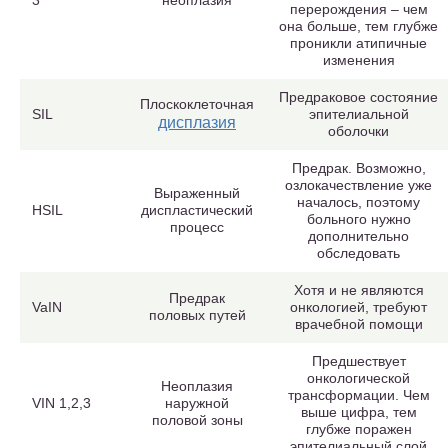
3
неоплазия
перерождения – чем
она больше, тем глубже
проникли атипичные
изменения
Предраковое состояние
Плоскоклеточная
SIL
эпителиальной
дисплазия
оболочки
Предрак. Возможно,
озлокачествление уже
Выраженный
началось, поэтому
HSIL
диспластический
больного нужно
процесс
дополнительно
обследовать
Хотя и не являются
Предрак
VaIN
онкологией, требуют
половых путей
врачебной помощи
Предшествует
онкологической
Неоплазия
трансформации. Чем
VIN 1,2,3
наружной
выше цифра, тем
половой зоны
глубже поражен
эпителиальный слой