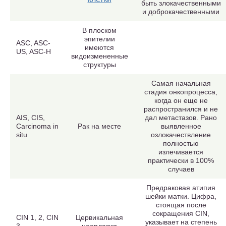
быть злокачественными
и доброкачественными
В плоском
эпителии
ASC, ASC-
имеются
US, ASC-H
видоизмененные
структуры
Самая начальная
стадия онкопроцесса,
когда он еще не
распространился и не
AIS, CIS,
дал метастазов. Рано
Carcinoma in
Рак на месте
выявленное
situ
озлокачествление
полностью
излечивается
практически в 100%
случаев
Предраковая атипия
шейки матки. Цифра,
стоящая после
сокращения CIN,
CIN 1, 2, CIN
Цервикальная
указывает на степень