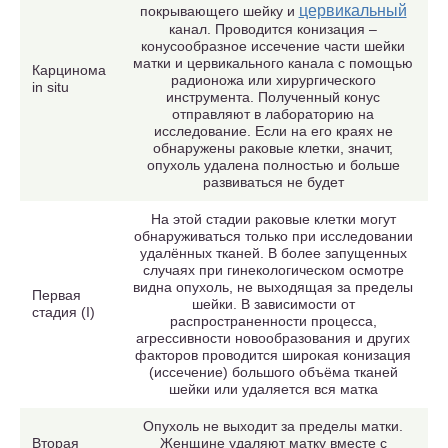
цервикальный
покрывающего шейку и
канал. Проводится конизация –
конусообразное иссечение части шейки
матки и цервикального канала с помощью
Карцинома
радионожа или хирургического
in situ
инструмента. Полученный конус
отправляют в лабораторию на
исследование. Если на его краях не
обнаружены раковые клетки, значит,
опухоль удалена полностью и больше
развиваться не будет
На этой стадии раковые клетки могут
обнаруживаться только при исследовании
удалённых тканей. В более запущенных
случаях при гинекологическом осмотре
видна опухоль, не выходящая за пределы
Первая
шейки. В зависимости от
стадия (I)
распространенности процесса,
агрессивности новообразования и других
факторов проводится широкая конизация
(иссечение) большого объёма тканей
шейки или удаляется вся матка
Опухоль не выходит за пределы матки.
Вторая
Женщине удаляют матку вместе с