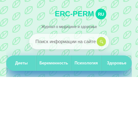
ERC-PERM
RU
Журнал о медицине и здоровье
Диеты
Беременность
Психология
Здоровье