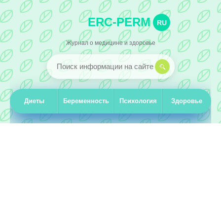
ERC-PERM
RU
Журнал о медицине и здоровье
Диеты
Беременность
Психология
Здоровье