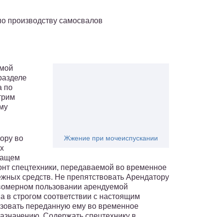
о производству самосвалов
емой
разделе
а по
трим
му
ору во
Жжение при мочеиспускании
х
жащем
онт спецтехники, передаваемой во временное
нежных средств. Не препятствовать Арендатору
авомерном пользовании арендуемой
а в строгом соответствии с настоящим
ьзовать переданную ему во временное
назначению. Содержать спецтехнику в