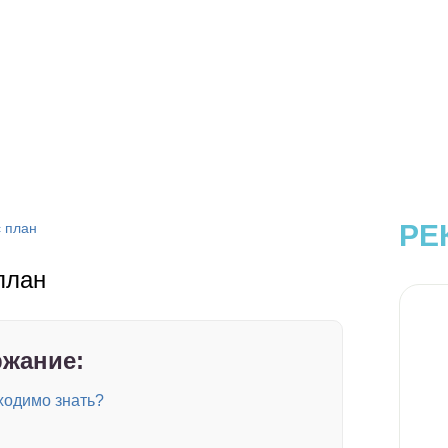
РЕ
 план
план
жание:
ходимо знать?