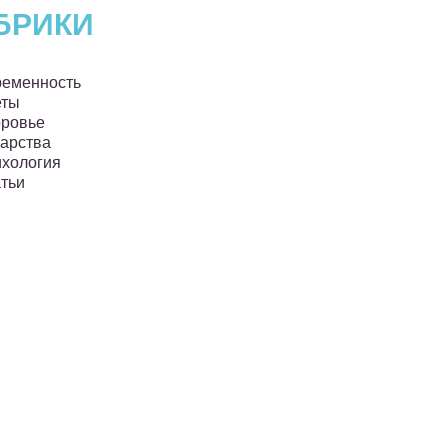
БРИКИ
еменность
еты
ровье
арства
хология
тьи