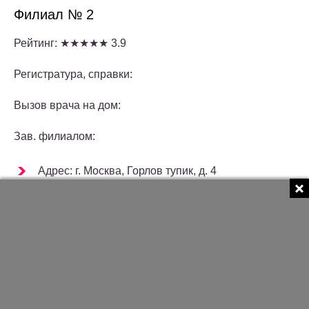
Филиал № 2
Рейтинг: ★★★★★ 3.9
Регистратура, справки:
Вызов врача на дом:
Зав. филиалом:
Адрес: г. Москва, Горлов тупик, д. 4
Ближайшие станции метро: Менделеевская —
690 м., 9 минут пешком. Новослободская — 1 км,
Савёловская — 1,1 км.
Режим работы:
День недели
Часы работы