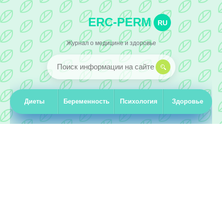
ERC-PERM
RU
Журнал о медицине и здоровье
Диеты
Беременность
Психология
Здоровье