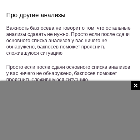
Про другие анализы
Важность бакпосева не говорит о том, что остальные
анализы сдавать не нужно. Просто если после сдачи
основного списка анализов у вас ничего не
обнаружено, бакпосев поможет прояснить
сложившуюся ситуацию
Просто если после сдачи основного списка анализов
у вас ничего не обнаружено, бакпосев поможет
прояснить сложившуюся ситуацию.
Заболевания, ставшие причиной
задержки эякуляции
Заниматься сексом и не кончать – об этом мечтают
многие юноши, но опытные мужчины понимают
насколько важен качественный оргазм. Важен он для
обоих партнёров. В противном случае женщина не