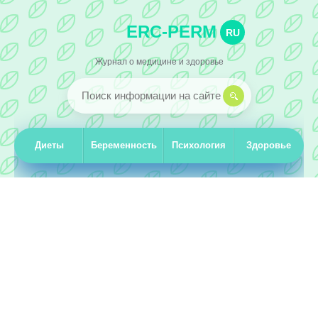
ERC-PERM
RU
Журнал о медицине и здоровье
Диеты
Беременность
Психология
Здоровье