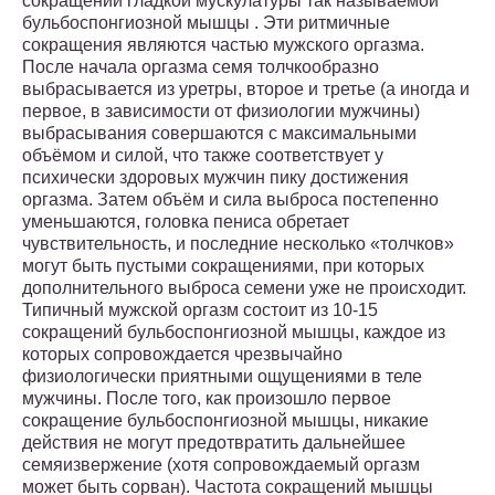
сокращений гладкой мускулатуры так называемой
бульбоспонгиозной мышцы . Эти ритмичные
сокращения являются частью мужского оргазма.
После начала оргазма семя толчкообразно
выбрасывается из уретры, второе и третье (а иногда и
первое, в зависимости от физиологии мужчины)
выбрасывания совершаются с максимальными
объёмом и силой, что также соответствует у
психически здоровых мужчин пику достижения
оргазма. Затем объём и сила выброса постепенно
уменьшаются, головка пениса обретает
чувствительность, и последние несколько «толчков»
могут быть пустыми сокращениями, при которых
дополнительного выброса семени уже не происходит.
Типичный мужской оргазм состоит из 10-15
сокращений бульбоспонгиозной мышцы, каждое из
которых сопровождается чрезвычайно
физиологически приятными ощущениями в теле
мужчины. После того, как произошло первое
сокращение бульбоспонгиозной мышцы, никакие
действия не могут предотвратить дальнейшее
семяизвержение (хотя сопровождаемый оргазм
может быть сорван). Частота сокращений мышцы