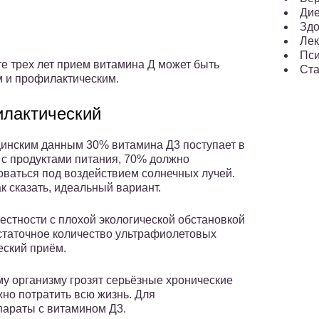
Ди
Здо
Лек
Пси
те трех лет прием витамина Д может быть
Ста
 и профилактическим.
лактический
инским данным 30% витамина Д3 поступает в
 с продуктами питания, 70% должно
оваться под воздействием солнечных лучей.
ак сказать, идеальный вариант.
местности с плохой экологической обстановкой
статочное количество ультрафиолетовых
еский приём.
му организму грозят серьёзные хронические
жно потратить всю жизнь. Для
параты с витамином Д3.