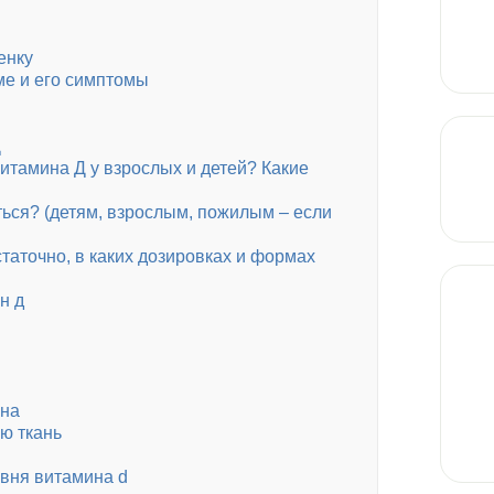
енку
ме и его симптомы
Д
итамина Д у взрослых и детей? Какие
ься? (детям, взрослым, пожилым – если
статочно, в каких дозировках и формах
н д
она
ю ткань
вня витамина d