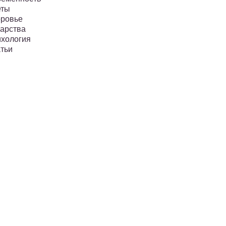
еты
ровье
арства
хология
тьи