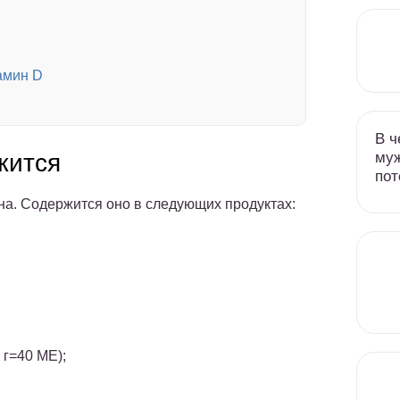
амин D
В ч
муж
жится
пот
а. Содержится оно в следующих продуктах:
 г=40 МЕ);