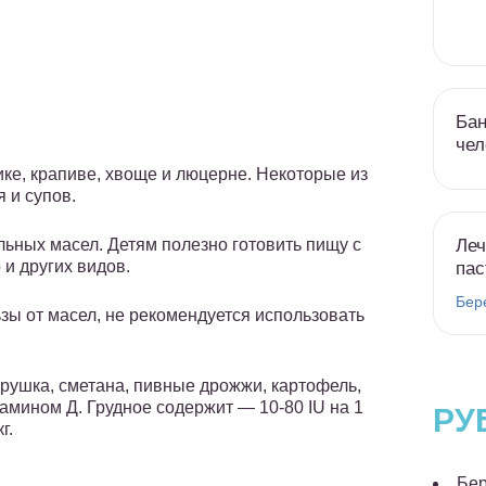
Бан
чел
ке, крапиве, хвоще и люцерне. Некоторые из
 и супов.
Леч
льных масел. Детям полезно готовить пищу с
и других видов.
пас
Бер
зы от масел, не рекомендуется использовать
рушка, сметана, пивные дрожжи, картофель,
амином Д. Грудное содержит — 10-80 IU на 1
РУ
г.
Бер