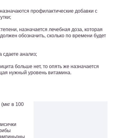
о назначаются профилактические добавки с
утки;
степени, назначается лечебная доза, которая
должен обозначить, сколько по времени будет
 сдаете анализ;
фицита больше нет, то опять же назначается
щая нужный уровень витамина.
(мкг в 100
лисички
грибы
 шампиньоны