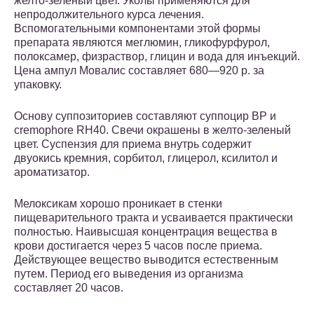
желто-зеленый цвет. Уколы применяются для
непродолжительного курса лечения.
Вспомогательными компонентами этой формы
препарата являются меглюмин, гликофурфурол,
полоксамер, физраствор, глицин и вода для инъекций.
Цена ампул Мовалис составляет 680—920 р. за
упаковку.
Основу суппозиториев составляют суппоцир ВР и
cremophore RH40. Свечи окрашены в желто-зеленый
цвет. Суспензия для приема внутрь содержит
двуокись кремния, сорбитол, глицерол, ксилитол и
ароматизатор.
Мелоксикам хорошо проникает в стенки
пищеварительного тракта и усваивается практически
полностью. Наивысшая концентрация вещества в
крови достигается через 5 часов после приема.
Действующее вещество выводится естественным
путем. Период его выведения из организма
составляет 20 часов.