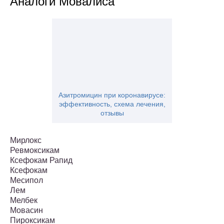
Аналоги Мовалиса
Азитромицин при коронавирусе:
эффективность, схема лечения,
отзывы
Мирлокс
Ревмоксикам
Ксефокам Рапид
Ксефокам
Месипол
Лем
Мелбек
Мовасин
Пироксикам