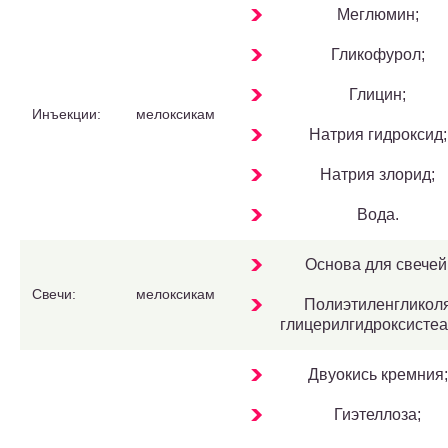
Меглюмин;
Гликофурол;
Глицин;
Инъекции:
мелоксикам
Натрия гидроксид;
Натрия злорид;
Вода.
Основа для свечей
Свечи:
мелоксикам
Полиэтиленгликол
глицерилгидроксистеа
Двуокись кремния;
Гиэтеллоза;