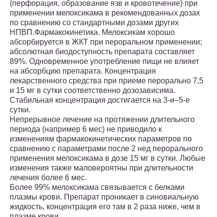
(перфорация, образование язв и кровотечение) при
применении мелоксикама в рекомендованных дозах
по сравнению со стандартными дозами других
НПВП.Фармакокинетика. Мелоксикам хорошо
абсорбируется в ЖКТ при пероральном применении;
абсолютная биодоступность препарата составляет
89%. Одновременное употребление пищи не влияет
на абсорбцию препарата. Концентрация
лекарственного средства при приеме перорально 7,5
и 15 мг в сутки соответственно дозозависима.
Стабильная концентрация достигается на 3-и–5-е
сутки.
Непрерывное лечение на протяжении длительного
периода (например 6 мес) не приводило к
изменениям фармакокинетических параметров по
сравнению с параметрами после 2 нед перорального
применения мелоксикама в дозе 15 мг в сутки. Любые
изменения также маловероятны при длительности
лечения более 6 мес.
Более 99% мелоксикама связывается с белками
плазмы крови. Препарат проникает в синовиальную
жидкость, концентрация его там в 2 раза ниже, чем в
плазме крови.