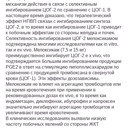
механизм действия в связи с селективным
ингибированием ЦОГ-2 по сравнению с ЦОГ-1. В
настоящее время доказано, что терапевтический
эффект НПВП связан с ингибированием синтеза
ЦОГ-2, в то время как ингибирование ЦОГ-1 приводит
к побочным эффектам со стороны желудка и почек.
Селективность ингибирования ЦОГ-2 мелоксикамом
подтверждена многими исследователями как in vitro,
так и ex vivo. Мелоксикам (7,5 и 15 мг)
преимущественно ингибирует ЦОГ-2 e x vivo, что
подтверждается большим ингибированием продукции
PGE2 в ответ на стимуляцию липополисахаридом по
сравнению с продукцией тромбоксана в свернутой
крови (ЦОГ-1). Эти эффекты дозозависимы.
Мелоксикам не влияет на агрегацию тромбоцитов или
на время кровотечения при применении в
рекомендованных дозах ex vivo, в то время как
индометацин, диклофенак, ибупрофен и напроксен
значительно ингибируют агрегацию тромбоцитов и
увеличивают время кровотечения.
В клинических исследованиях выявили низкую
частоту побочных явлений со стороны ЖКТ