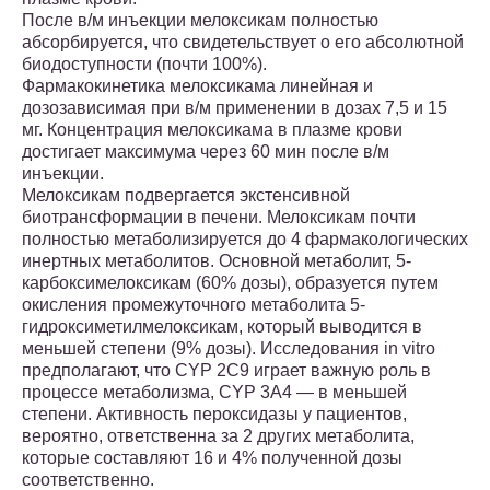
После в/м инъекции мелоксикам полностью
абсорбируется, что свидетельствует о его абсолютной
биодоступности (почти 100%).
Фармакокинетика мелоксикама линейная и
дозозависимая при в/м применении в дозах 7,5 и 15
мг. Концентрация мелоксикама в плазме крови
достигает максимума через 60 мин после в/м
инъекции.
Мелоксикам подвергается экстенсивной
биотрансформации в печени. Мелоксикам почти
полностью метаболизируется до 4 фармакологических
инертных метаболитов. Основной метаболит, 5-
карбоксимелоксикам (60% дозы), образуется путем
окисления промежуточного метаболита 5-
гидроксиметилмелоксикам, который выводится в
меньшей степени (9% дозы). Исследования in vitro
предполагают, что CYP 2C9 играет важную роль в
процессе метаболизма, CYP 3А4 — в меньшей
степени. Активность пероксидазы у пациентов,
вероятно, ответственна за 2 других метаболита,
которые составляют 16 и 4% полученной дозы
соответственно.