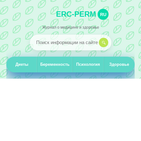
ERC-PERM
RU
Журнал о медицине и здоровье
Диеты
Беременность
Психология
Здоровье