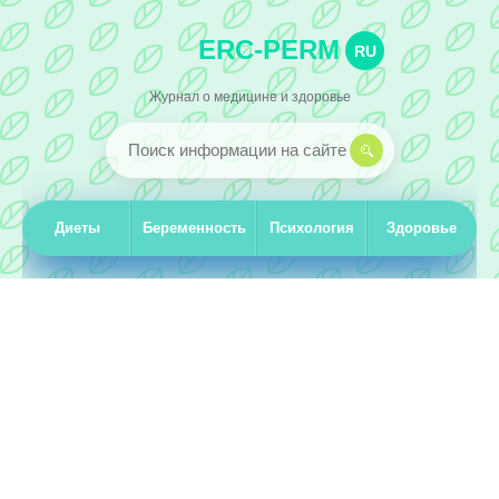
ERC-PERM
RU
Журнал о медицине и здоровье
Диеты
Беременность
Психология
Здоровье