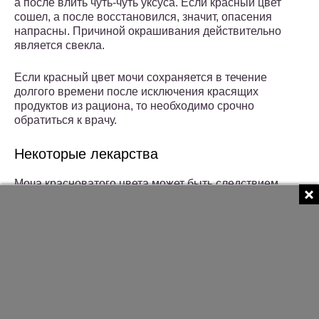
а после влить чуть-чуть уксуса. Если красный цвет
сошел, а после восстановился, значит, опасения
напрасны. Причиной окрашивания действительно
является свекла.
Если красный цвет мочи сохраняется в течение
долгого времени после исключения красящих
продуктов из рациона, то необходимо срочно
обратиться к врачу.
Некоторые лекарства
Моча красноватого цвета может быть следствием
приема:
антибиотиков, а именно Метронидазола и
Рифампицина;
транквилизаторов и нейролептиков;
ацетилсалициловой кислоты;