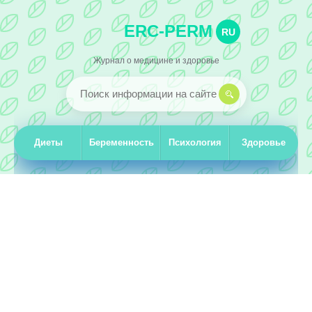
ERC-PERM
RU
Журнал о медицине и здоровье
Диеты
Беременность
Психология
Здоровье