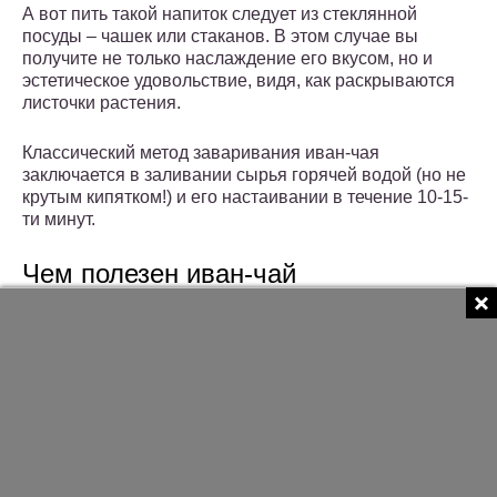
А вот пить такой напиток следует из стеклянной
посуды – чашек или стаканов. В этом случае вы
получите не только наслаждение его вкусом, но и
эстетическое удовольствие, видя, как раскрываются
листочки растения.
Классический метод заваривания иван-чая
заключается в заливании сырья горячей водой (но не
крутым кипятком!) и его настаивании в течение 10-15-
ти минут.
Чем полезен иван-чай
Листья иван-чая обладают сильным
противовоспалительным действием благодаря
наличию дубильных веществ и слизей.
Листья содержат 10-20 % дубильных веществ,
углеводы (до 15 % слизи, пектин), до 1,9 %
тритерпеноидов (олеаноловую, урсоловую кислоты и
др.), много витамина С (до 380 мг%),