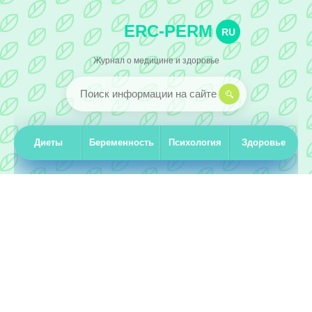
ERC-PERM
RU
Журнал о медицине и здоровье
Диеты
Беременность
Психология
Здоровье