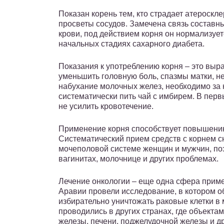
Показан корень тем, кто страдает атероскл
просветы сосудов. Замечена связь составн
крови, под действием корня он нормализует
начальных стадиях сахарного диабета.
Показания к употреблению корня – это вы
уменьшить головную боль, спазмы матки, 
набухание молочных желез, необходимо за 
систематически пить чай с имбирем. В пер
не усилить кровотечение.
Применение корня способствует повышению
Систематический прием средств с корнем 
мочеполовой системе женщин и мужчин, поэ
вагинитах, молочнице и других проблемах.
Лечение онкологии – еще одна сфера прим
Аравии провели исследование, в котором о
избирательно уничтожать раковые клетки в
проводились в других странах, где объекта
железы, печени, поджелудочной железы и др