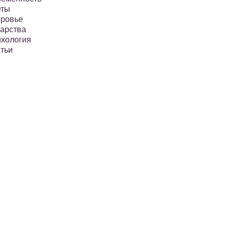
еты
ровье
арства
хология
тьи