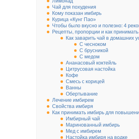
Лимонад
Чай для похудения
Кому показан имбирь
Курица «Кунг Пао»
Чтобы было вкусно и полезно: 4 рек
Рецепты, пропорции и как принимат
Как заварить чай в домашних 
С чесноком
С брусникой
С медом
Ананасовый коктейль
Цитрусовая настойка
Кофе
Смесь с корицей
Ванны
Обертывание
Лечение имбирем
Свойства имбиря
Как принимать имбирь для повышен
Имбирный чай
Маринованный имбирь
Мед с имбирем
Настойка имбиря на водке