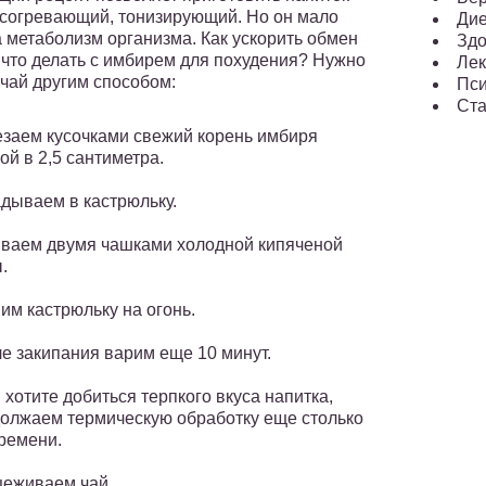
 согревающий, тонизирующий. Но он мало
Ди
а метаболизм организма. Как ускорить обмен
Здо
 что делать с имбирем для похудения? Нужно
Лек
 чай другим способом:
Пси
Ста
заем кусочками свежий корень имбиря
ой в 2,5 сантиметра.
дываем в кастрюльку.
ваем двумя чашками холодной кипяченой
.
им кастрюльку на огонь.
е закипания варим еще 10 минут.
 хотите добиться терпкого вкуса напитка,
олжаем термическую обработку еще столько
ремени.
еживаем чай.