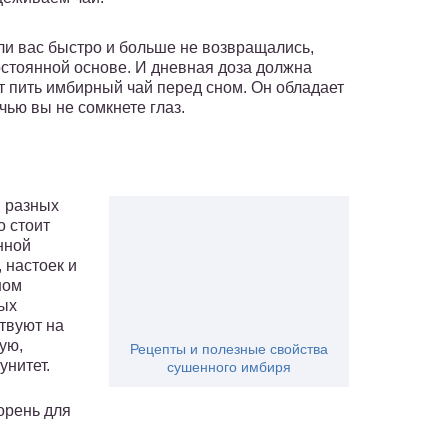
и вас быстро и больше не возвращались,
остоянной основе. И дневная доза должна
ит пить имбирный чай перед сном. Он обладает
ью вы не сомкнете глаз.
н разных
о стоит
нной
 настоек и
ном
ных
твуют на
ую,
Рецепты и полезные свойства
унитет.
сушенного имбиря
орень для