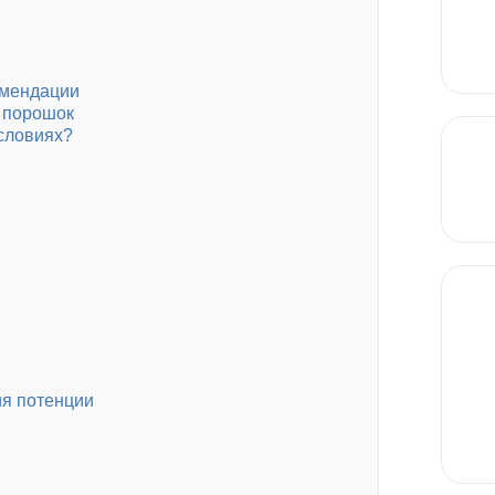
омендации
ь порошок
условиях?
ия потенции