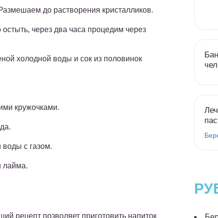
. Размешаем до растворения кристалликов.
остыть, через два часа процедим через
Бан
еной холодной воды и сок из половинок
чел
ими кружочками.
Леч
пас
да.
Бер
 воды с газом.
 лайма.
РУ
ий рецепт позволяет приготовить напиток
Бер