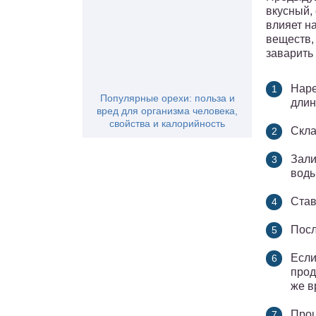
вкусный,
влияет н
веществ,
заварить
Наре
Популярные орехи: польза и
длин
вред для организма человека,
свойства и калорийность
Скла
Зали
воды
Став
Посл
Если
прод
же в
Проц