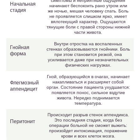
симптомы и неприятные ощущения
Начальная
начинают беспокоить рано утром или
стадия
же ночью, мешая человеку спать. Боль
не проявляется слишком ярко, имеет
вялотекущий характер. Ощущаются
тянущие боли с правой стороны нижней
части живота.
Внутри отростка на воспаленных
Гнойная
стенках образовываются гнойники. Боль
форма
при этом становится резкой, она
усиливается даже при незначительных
физических нагрузках.
Гной, образующийся в очагах, начинает
накапливаться и расширяет собой
Флегмозный
орган. Состояние пациента ухудшается:
аппендицит
появляется понос, сильное вздутие
живота. Нередко поднимается
температура.
Происходит разрыв стенок аппендикса.
Это последняя стадия, когда без
Перитонит
операции больной не сможет выжить:
произойдет интоксикация, поражение
крови и всех клеток мозга.