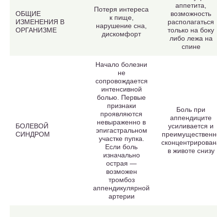
аппетита,
Потеря интереса
ОБЩИЕ
возможность
к пище,
ИЗМЕНЕНИЯ В
располагаться
нарушение сна,
ОРГАНИЗМЕ
только на боку
дискомфорт
либо лежа на
спине
Начало болезни
не
сопровождается
интенсивной
болью. Первые
признаки
Боль при
проявляются
аппендиците
невыраженно в
БОЛЕВОЙ
усиливается и
эпигастральном
СИНДРОМ
преимущественн
участке пупка.
сконцентрирован
Если боль
в животе снизу
изначально
острая —
возможен
тромбоз
аппендикулярной
артерии