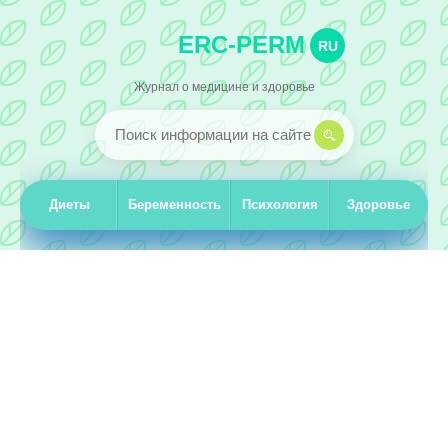
ERC-PERM
RU
Журнал о медицине и здоровье
Диеты
Беременность
Психология
Здоровье