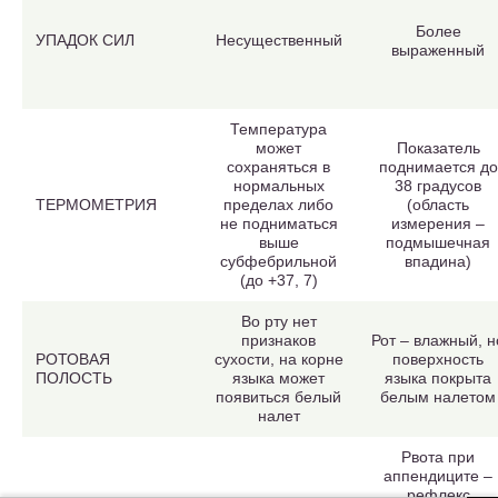
Более
УПАДОК СИЛ
Несущественный
выраженный
Температура
может
Показатель
сохраняться в
поднимается до
нормальных
38 градусов
ТЕРМОМЕТРИЯ
пределах либо
(область
не подниматься
измерения –
выше
подмышечная
субфебрильной
впадина)
(до +37, 7)
Во рту нет
признаков
Рот – влажный, н
РОТОВАЯ
сухости, на корне
поверхность
ПОЛОСТЬ
языка может
языка покрыта
появиться белый
белым налетом
налет
Рвота при
аппендиците –
рефлекс